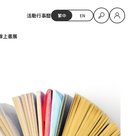
活動行事曆
繁中
EN
E線上書展
2027金蝶獎_台灣出版設計大獎
開放報名至9月1日