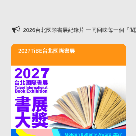
2027書展大獎及金蝶獎徵件起跑 歡迎台灣原
「臺灣感性：女性情緒」感動首爾 303則留
2026台北國際書展紀錄片 一同回味每一個「
2027TiBE台北國際書展