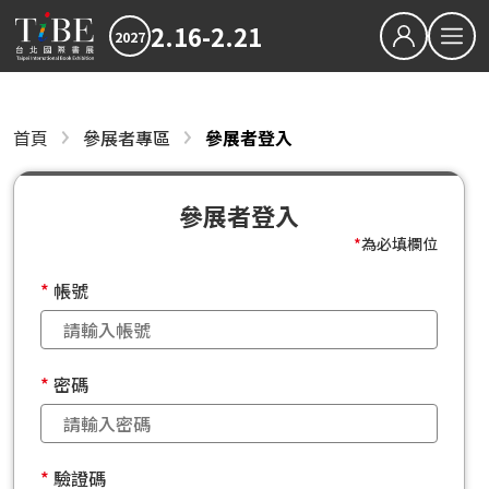
2.16-2.21
2027
繁中
EN
參展者專區
首頁
參展者專區
參展者登入
關於TiBE
參展者登入
關於台北國際書展
參展者忘記密碼
最新消息
參展者登入
參展者註冊
2027TiBE台北國際書展
2026TiBE台北國際書展
書展亮點
出版動態
國際書展臺灣館
*
為必填欄位
書展獎項
帳號
2027台北國際書展大獎
2027金蝶獎
影音專區
密碼
下載專區
2026TIBE線上書展
驗證碼