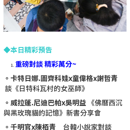
2026台北國際書展紀錄片 一同回味每一個「閱
台北市雜誌公會 7/23【媒體AI工作流實戰班】 
臺灣文學與韓國的交會 阿女烏談族群記憶和轉型
事走入人心的祕密
◆
本日精彩預告
重磅對談
精彩萬分~
。卡特日娜
.
圖齊科娃
x
童偉格
x
謝哲青
談《日特科瓦村的女巫師》
。威拉蓬
.
尼迪巴帕
x
吳明益
《佛曆西沉
與黑玫瑰貓的記憶》新書分享會
。千明官
x
陳栢青
台韓小說家對談