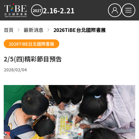
2.16-2.21
2027
繁中
EN
首頁
最新消息
2026TiBE台北國際書展
最新消息
關於TiBE
2027TiBE台北國際書展
2026TiBE台北國際書展
關於台北國際書展
2026TiBE台北國際書展
2/5(四)精彩節目預告
最新消息
書展亮點
2027TiBE台北國際書展
2026TiBE台北國際書展
書展亮點
出版動態
國際書展臺灣館
2026/02/04
出版動態
書展獎項
2027台北國際書展大獎
2027金蝶獎
國際書展臺灣館
影音專區
近期文章
下載專區
2027書展大獎及金蝶獎徵件起跑 歡迎台灣原創
「臺灣感性：女性情緒」感動首爾 303則留言
2026TIBE線上書展
結