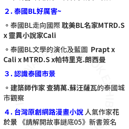
２.
泰國
BL
好厲害
~
。
泰國BL走向國際
耽美
BL
名家
MTRD.S
x
靈異小說家
Cali
。
泰國BL文學的演化及藍圖
Prapt x
Cali x MTRD.S x
帕特里克
.
朗西曼
３.
認識泰國市景
。
建築師作家
查猜萬
.
蘇汪薩瓦
的泰國城
市觀察
４.
台灣原創網路漫畫小說
人氣作家
花
於景
《請解開故事謎底05》新書簽名