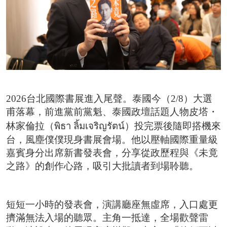
2026台北國際書展紀錄片 一同回味每一個「閱
台北市雜誌公會 7/23【媒體AI工作流實戰班】 
臺灣文學與韓國的交會 阿女烏談族群記憶和轉型
事走入人心的祕密
2026台北國際書展進入尾聲。泰國今（2/8）大選
甫落幕，前進黨前黨魁、泰國政壇話題人物皮塔・
林家倫拉（พิธา ลิ้มเจริญรัตน์）投完票後隨即搭機來
台，風塵僕僕現身書展會場。他以壓軸國際重量級
嘉賓身分出席新書發表會，分享從政歷程與《未竟
之路》的創作心路，吸引大批讀者到場聆聽。
短短一小時的發表會，演講廳座無虛席，入口處更
擠滿無法入場的聽眾。主角一抵達，全場歡聲雷