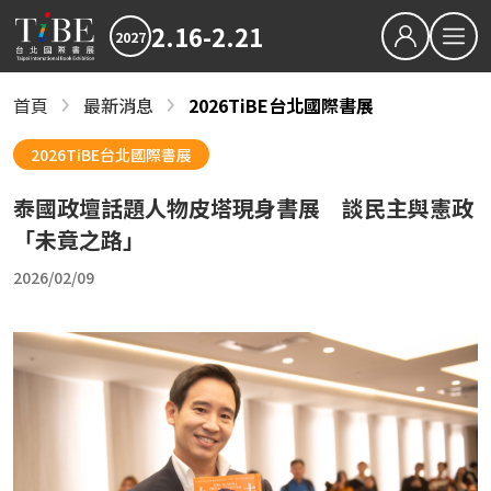
2.16-2.21
2027
繁中
EN
首頁
最新消息
2026TiBE台北國際書展
最新消息
關於TiBE
2027TiBE台北國際書展
2026TiBE台北國際書展
關於台北國際書展
2026TiBE台北國際書展
泰國政壇話題人物皮塔現身書展 談民主與憲政
最新消息
書展亮點
2027TiBE台北國際書展
2026TiBE台北國際書展
書展亮點
出版動態
國際書展臺灣館
「未竟之路」
出版動態
書展獎項
2026/02/09
2027台北國際書展大獎
2027金蝶獎
國際書展臺灣館
影音專區
近期文章
下載專區
2027書展大獎及金蝶獎徵件起跑 歡迎台灣原創
「臺灣感性：女性情緒」感動首爾 303則留言
2026TIBE線上書展
結