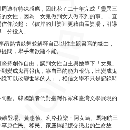
對周遭有特殊感應，因此花了二十年完成「靈異三
害的女性，因為「女鬼做到女人做不到的事」，直
間信仰談起；《彼岸的川婆》更藉由孟婆湯，引導
得十分投入。
李昂熱情鼓舞並解釋自己以性主題書寫的緣由，
想提問，舉手者欲罷不能。
何堅持創作自由，談到女性自主與她筆下「女鬼」
等到變成鬼再報仇，靠自己的能力報仇，比變成鬼
小說可以改變世界的人」，相信文學不只是記錄時
下句點。韓國讀者們對臺灣作家和臺灣文學展現的
將接續登場。黃惠偵、利格拉樂・阿女烏、馬翊航三
分享原住民、移民、家庭與記憶交織出的生命故