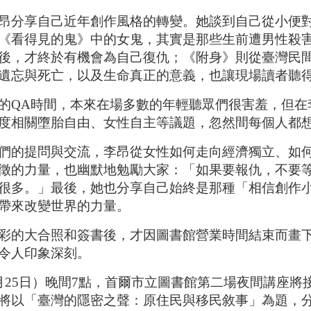
昂分享自己近年創作風格的轉變。她談到自己從小便
《看得見的鬼》中的女鬼，其實是那些生前遭男性殺
後，才終於有機會為自己復仇；《附身》則從臺灣民
遺忘與死亡，以及生命真正的意義，也讓現場讀者聽
的QA時間，本來在場多數的年輕聽眾們很害羞，但在
度相關墮胎自由、女性自主等議題，忽然間每個人都
們的提問與交流，李昂從女性如何走向經濟獨立、如
徵的力量，也幽默地勉勵大家：「如果要報仇，不要
很多。」最後，她也分享自己始終是那種「相信創作
帶來改變世界的力量。
彩的大合照和簽書後，才因圖書館營業時間結束而畫
令人印象深刻。
月25日）晚間7點，首爾市立圖書館第二場夜間講座
將以「臺灣的隱密之聲：原住民與移民敘事」為題，