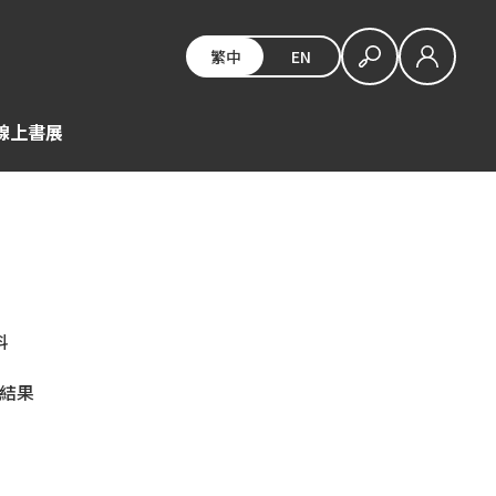
繁中
EN
E線上書展
料
筆結果