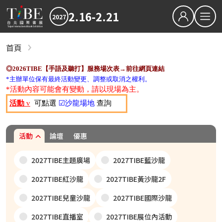
2.16-2.21
2027
繁中
EN
首頁
關於TiBE
◎2026TIBE【手語及聽打】服務場次表→前往網頁連結
關於台北國際書展
*主辦單位保有最終活動變更、調整或取消之權利。
*活動內容可能會有變動，請以現場為主。
最新消息
活動
v
可點選
☑沙龍場地
查詢
2027TiBE台北國際書展
2026TiBE台北國際書展
書展亮點
出版動態
國際書展臺灣館
書展獎項
2027台北國際書展大獎
2027金蝶獎
活動
論壇
優惠
影音專區
2027TIBE主題廣場
2027TIBE藍沙龍
下載專區
2027TIBE紅沙龍
2027TIBE黃沙龍2F
2027TIBE兒童沙龍
2027TIBE國際沙龍
2026TIBE線上書展
2027TIBE直播室
2027TIBE展位內活動