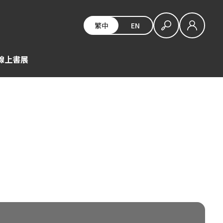
繁中
EN
E線上書展